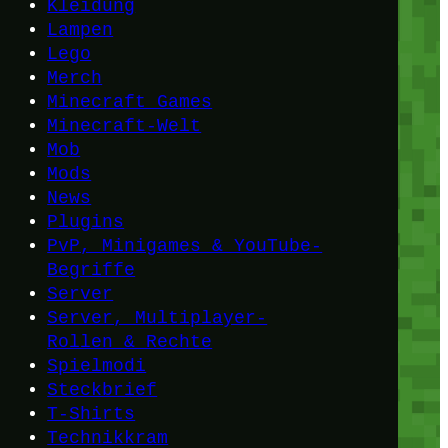
Kleidung
Lampen
Lego
Merch
Minecraft Games
Minecraft-Welt
Mob
Mods
News
Plugins
PvP, Minigames & YouTube-
Begriffe
Server
Server, Multiplayer-
Rollen & Rechte
Spielmodi
Steckbrief
T-Shirts
Technikkram