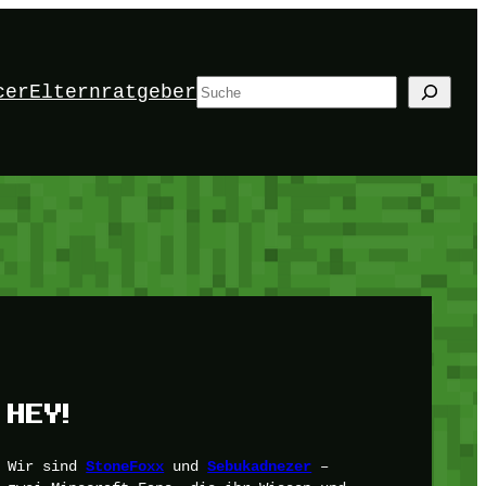
Suchen
cer
Elternratgeber
HEY!
Wir sind
und
–
StoneFoxx
Sebukadnezer