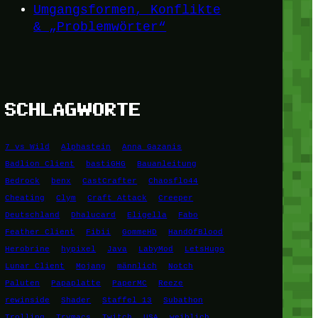
Umgangsformen, Konflikte
& „Problemwörter“
SCHLAGWORTE
7 vs Wild
Alphastein
Anna Gazanis
Badlion Client
bastiGHG
Bauanleitung
Bedrock
benx
CastCrafter
Chaosflo44
Cheating
Clym
Craft Attack
Creeper
Deutschland
Dhalucard
Eligella
Fabo
Feather Client
Fibii
GommeHD
HandOfBlood
Herobrine
hypixel
Java
LabyMod
LetsHugo
Lunar Client
Mojang
männlich
Notch
Paluten
Papaplatte
PaperMC
Reeze
rewinside
Shader
Staffel 13
Subathon
Trolling
Trymacs
Twitch
USA
weiblich