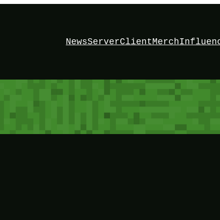
News
Server
Client
Merch
Influen