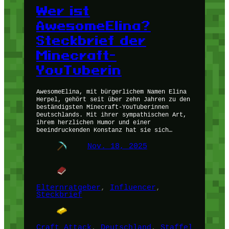
Wer ist
AwesomeElina?
Steckbrief der
Minecraft-
YouTuberin
AwesomeElina, mit bürgerlichem Namen Elina
Herpel, gehört seit über zehn Jahren zu den
beständigsten Minecraft-YouTuberinnen
Deutschlands. Mit ihrer sympathischen Art,
ihrem herzlichen Humor und einer
beeindruckenden Konstanz hat sie sich…
Nov. 18, 2025
Elternratgeber
, 
Influencer
, 
Steckbrief
Craft Attack
, 
Deutschland
, 
Staffel