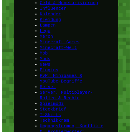
Geld & Monetarisierung
Influencer
Kalender
Kleidung
Lampen
Lego
Merch
Minecraft Games
Minecraft-Welt
Mob
Mods
News
Plugins
PvP, Minigames &
YouTube-Begriffe
Server
Server, Multiplayer-
Rollen & Rechte
Spielmodi
Steckbrief
T-Shirts
Technikkram
Umgangsformen, Konflikte
& „Problemwörter“