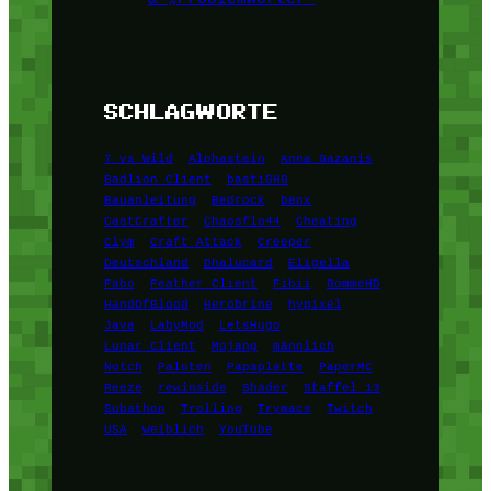
SCHLAGWORTE
7 vs Wild
Alphastein
Anna Gazanis
Badlion Client
bastiGHG
Bauanleitung
Bedrock
benx
CastCrafter
Chaosflo44
Cheating
Clym
Craft Attack
Creeper
Deutschland
Dhalucard
Eligella
Fabo
Feather Client
Fibii
GommeHD
HandOfBlood
Herobrine
hypixel
Java
LabyMod
LetsHugo
Lunar Client
Mojang
männlich
Notch
Paluten
Papaplatte
PaperMC
Reeze
rewinside
Shader
Staffel 13
Subathon
Trolling
Trymacs
Twitch
USA
weiblich
YouTube