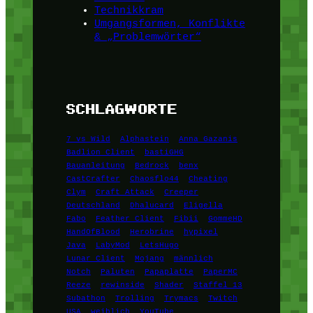
Technikkram
Umgangsformen, Konflikte
& „Problemwörter“
SCHLAGWORTE
7 vs Wild
Alphastein
Anna Gazanis
Badlion Client
bastiGHG
Bauanleitung
Bedrock
benx
CastCrafter
Chaosflo44
Cheating
Clym
Craft Attack
Creeper
Deutschland
Dhalucard
Eligella
Fabo
Feather Client
Fibii
GommeHD
HandOfBlood
Herobrine
hypixel
Java
LabyMod
LetsHugo
Lunar Client
Mojang
männlich
Notch
Paluten
Papaplatte
PaperMC
Reeze
rewinside
Shader
Staffel 13
Subathon
Trolling
Trymacs
Twitch
USA
weiblich
YouTube