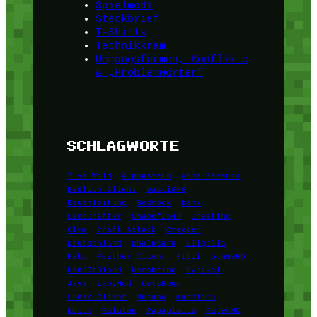
Spielmodi
Steckbrief
T-Shirts
Technikkram
Umgangsformen, Konflikte
& „Problemwörter“
SCHLAGWORTE
7 vs Wild
Alphastein
Anna Gazanis
Badlion Client
bastiGHG
Bauanleitung
Bedrock
benx
CastCrafter
Chaosflo44
Cheating
Clym
Craft Attack
Creeper
Deutschland
Dhalucard
Eligella
Fabo
Feather Client
Fibii
GommeHD
HandOfBlood
Herobrine
hypixel
Java
LabyMod
LetsHugo
Lunar Client
Mojang
männlich
Notch
Paluten
Papaplatte
PaperMC