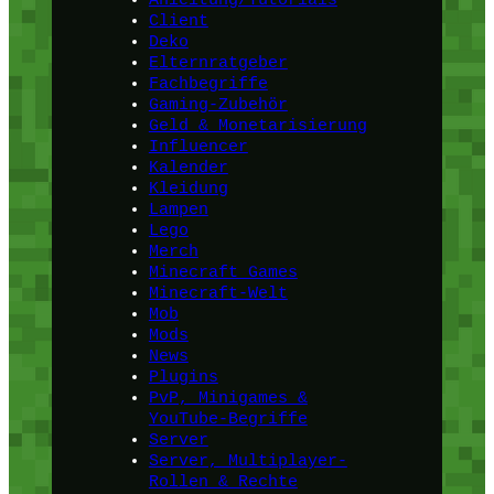
Client
Deko
Elternratgeber
Fachbegriffe
Gaming-Zubehör
Geld & Monetarisierung
Influencer
Kalender
Kleidung
Lampen
Lego
Merch
Minecraft Games
Minecraft-Welt
Mob
Mods
News
Plugins
PvP, Minigames &
YouTube-Begriffe
Server
Server, Multiplayer-
Rollen & Rechte