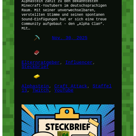
Alphastein zählt zu den bekanntesten
Minecraft-YouTubern im deutschsprachigen
Raum. Mit seiner unverwechselbaren,
verstellten Stimme und seinen spontanen
Sound-Einfügungen hat er sich eine treue
Community aufgebaut – den „Alpha Clan“.
Mit…
Nov. 30, 2025
Elternratgeber
, 
Influencer
, 
Steckbrief
Alphastein
, 
Craft Attack
, 
Staffel
13
, 
Twitch
, 
YouTube