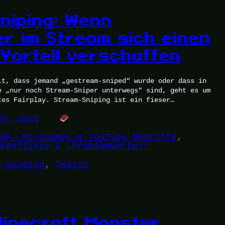
niping: Wenn
r im Stream sich einen
 Vorteil verschaffen
lt, dass jemand „gestream-sniped“ wurde oder dass in
e „nur noch Stream-Sniper unterwegs“ sind, geht es um
tes Fairplay. Stream-Sniping ist ein fieser…
20, 2025
vP, Minigames & YouTube-Begriffe
, 
Konflikte & „Problemwörter“
m-Sniping
, 
Twitch
Minecraft Monster