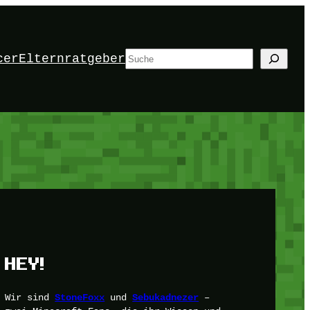
Suchen
cer
Elternratgeber
HEY!
Wir sind
und
–
StoneFoxx
Sebukadnezer