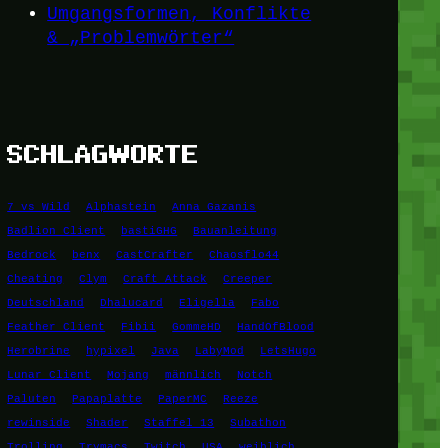
Umgangsformen, Konflikte
& „Problemwörter“
SCHLAGWORTE
7 vs Wild
Alphastein
Anna Gazanis
Badlion Client
bastiGHG
Bauanleitung
Bedrock
benx
CastCrafter
Chaosflo44
Cheating
Clym
Craft Attack
Creeper
Deutschland
Dhalucard
Eligella
Fabo
Feather Client
Fibii
GommeHD
HandOfBlood
Herobrine
hypixel
Java
LabyMod
LetsHugo
Lunar Client
Mojang
männlich
Notch
Paluten
Papaplatte
PaperMC
Reeze
rewinside
Shader
Staffel 13
Subathon
Trolling
Trymacs
Twitch
USA
weiblich