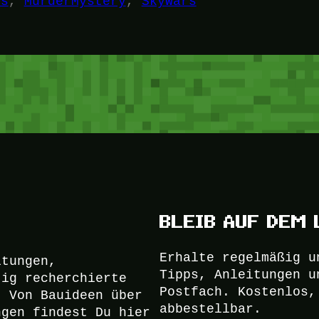
rs
, 
MurderMystery
, 
SkyWars
BLEIB AUF DEM 
Erhalte regelmäßig u
itungen,
Tipps, Anleitungen u
tig recherchierte
Postfach. Kostenlos,
. Von Bauideen über
abbestellbar.
ngen findest Du hier