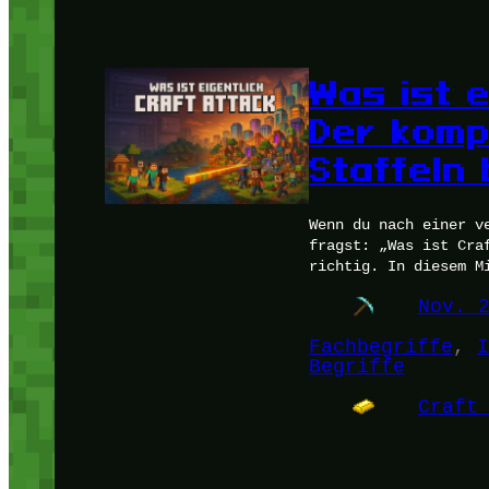
Was ist e
Der komp
Staffeln 
Wenn du nach einer v
fragst: „Was ist Cra
richtig. In diesem M
Nov. 
Fachbegriffe
, 
I
Begriffe
Craft