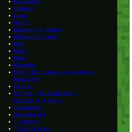
Kleidung
Lampen
Lego
Merch
Minecraft Games
Minecraft-Welt
Mob
Mods
News
Plugins
PvP, Minigames & YouTube-
Begriffe
Server
Server, Multiplayer-
Rollen & Rechte
Spielmodi
Steckbrief
T-Shirts
Technikkram