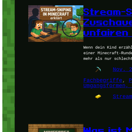
Stream-S
Zuschaue
unfairen
Wenn dein Kind erzäh
einer Minecraft-Rund
mehr als nur schlech
Nov. 
Fachbegriffe
, 
P
Umgangsformen, 
Strea
Was ist 