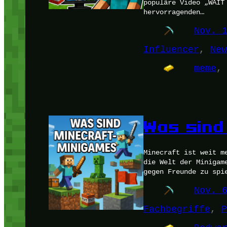
populäre Video „WAIT
hervorragenden…
Nov. 
Influencer
, 
New
meme
,
Was sind
Minecraft ist weit m
die Welt der Minigam
gegen Freunde zu spi
Nov. 
Fachbegriffe
, 
P