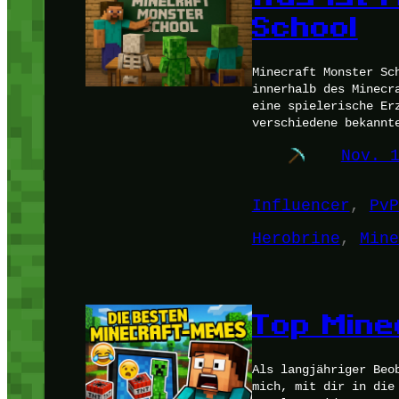
School
Minecraft Monster Sc
innerhalb des Minecr
eine spielerische Er
verschiedene bekannt
Nov. 
Influencer
, 
PvP
Herobrine
, 
Mine
Top Mine
Als langjähriger Beo
mich, mit dir in die