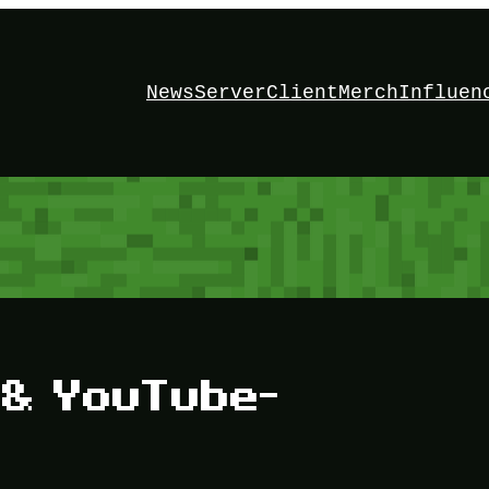
News
Server
Client
Merch
Influen
 & YouTube-