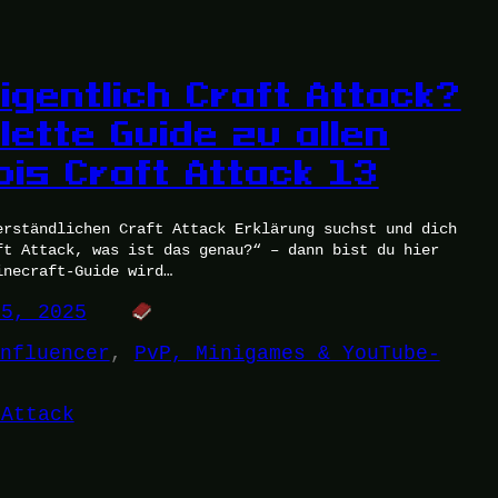
igentlich Craft Attack?
lette Guide zu allen
bis Craft Attack 13
erständlichen Craft Attack Erklärung suchst und dich
ft Attack, was ist das genau?“ – dann bist du hier
inecraft-Guide wird…
25, 2025
nfluencer
, 
PvP, Minigames & YouTube-
 Attack