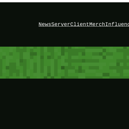
News
Server
Client
Merch
Influen