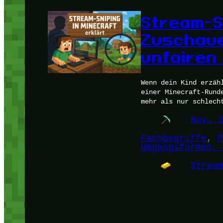
Stream-S
Zuschaue
unfairen
Wenn dein Kind erzäh
einer Minecraft-Rund
mehr als nur schlech
Nov. 
Fachbegriffe
, 
P
Umgangsformen, 
Strea