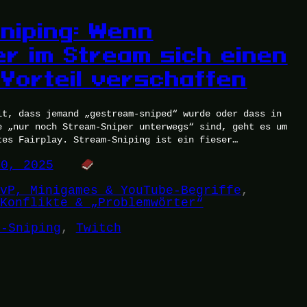
niping: Wenn
r im Stream sich einen
 Vorteil verschaffen
lt, dass jemand „gestream-sniped“ wurde oder dass in
e „nur noch Stream-Sniper unterwegs“ sind, geht es um
tes Fairplay. Stream-Sniping ist ein fieser…
20, 2025
vP, Minigames & YouTube-Begriffe
, 
Konflikte & „Problemwörter“
m-Sniping
, 
Twitch