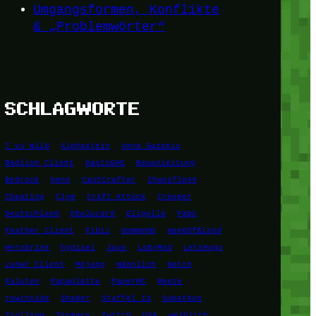
Umgangsformen, Konflikte
& „Problemwörter“
SCHLAGWORTE
7 vs Wild
Alphastein
Anna Gazanis
Badlion Client
bastiGHG
Bauanleitung
Bedrock
benx
CastCrafter
Chaosflo44
Cheating
Clym
Craft Attack
Creeper
Deutschland
Dhalucard
Eligella
Fabo
Feather Client
Fibii
GommeHD
HandOfBlood
Herobrine
hypixel
Java
LabyMod
LetsHugo
Lunar Client
Mojang
männlich
Notch
Paluten
Papaplatte
PaperMC
Reeze
rewinside
Shader
Staffel 13
Subathon
Trolling
Trymacs
Twitch
USA
weiblich