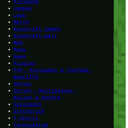
Kleidung
Lampen
Lego
Merch
Minecraft Games
Minecraft-Welt
Mob
Mods
News
Plugins
PvP, Minigames & YouTube-
Begriffe
Server
Server, Multiplayer-
Rollen & Rechte
Spielmodi
Steckbrief
T-Shirts
Technikkram