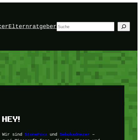
Suchen
cer
Elternratgeber
HEY!
Wir sind
und
–
StoneFoxx
Sebukadnezer