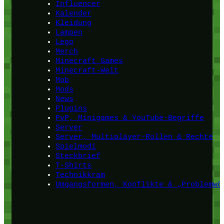
Influencer
Kalender
Kleidung
Lampen
Lego
Merch
Minecraft Games
Minecraft-Welt
Mob
Mods
News
Plugins
PvP, Minigames & YouTube-Begriffe
Server
Server, Multiplayer-Rollen & Rechte
Spielmodi
Steckbrief
T-Shirts
Technikkram
Umgangsformen, Konflikte & „Problemwö