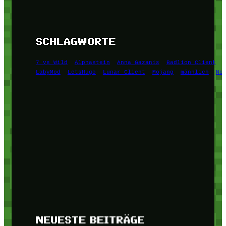
SCHLAGWORTE
7 vs Wild
Alphastein
Anna Gazanis
Badlion Client
LabyMod
LetsHugo
Lunar Client
Mojang
männlich
No
NEUESTE BEITRÄGE