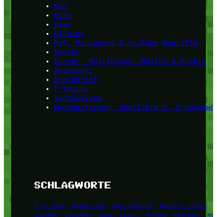
Mob
Mods
News
Plugins
PvP, Minigames & YouTube-Begriffe
Server
Server, Multiplayer-Rollen & Rechte
Spielmodi
Steckbrief
T-Shirts
Technikkram
Umgangsformen, Konflikte & „Problemwö
SCHLAGWORTE
7 vs Wild
Alphastein
Anna Gazanis
Badlion Client
LabyMod
LetsHugo
Lunar Client
Mojang
männlich
No