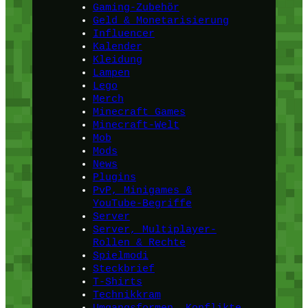
Gaming-Zubehör
Geld & Monetarisierung
Influencer
Kalender
Kleidung
Lampen
Lego
Merch
Minecraft Games
Minecraft-Welt
Mob
Mods
News
Plugins
PvP, Minigames &
YouTube-Begriffe
Server
Server, Multiplayer-
Rollen & Rechte
Spielmodi
Steckbrief
T-Shirts
Technikkram
Umgangsformen, Konflikte