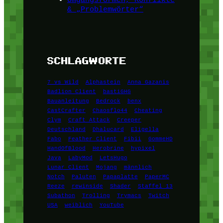
& „Problemwörter“
SCHLAGWORTE
7 vs Wild
Alphastein
Anna Gazanis
Badlion Client
bastiGHG
Bauanleitung
Bedrock
benx
CastCrafter
Chaosflo44
Cheating
Clym
Craft Attack
Creeper
Deutschland
Dhalucard
Eligella
Fabo
Feather Client
Fibii
GommeHD
HandOfBlood
Herobrine
hypixel
Java
LabyMod
LetsHugo
Lunar Client
Mojang
männlich
Notch
Paluten
Papaplatte
PaperMC
Reeze
rewinside
Shader
Staffel 13
Subathon
Trolling
Trymacs
Twitch
USA
weiblich
YouTube