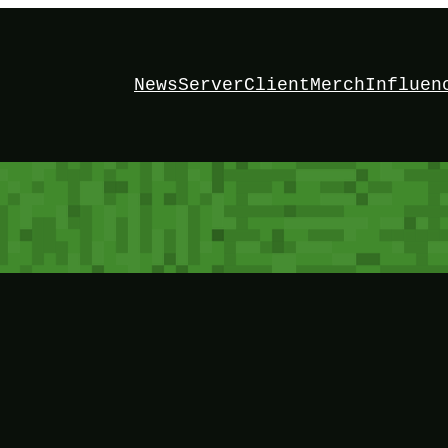
News
Server
Client
Merch
Influen