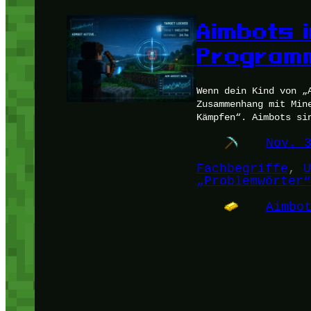
Aimbots 
Programm
Wenn dein Kind von „
Zusammenhang mit Min
Kämpfen“. Aimbots si
Nov. 
Fachbegriffe
, 
U
„Problemwörter“
Aimbo