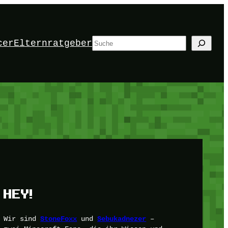
Suchen
cer
Elternratgeber
HEY!
Wir sind
und
–
StoneFoxx
Sebukadnezer