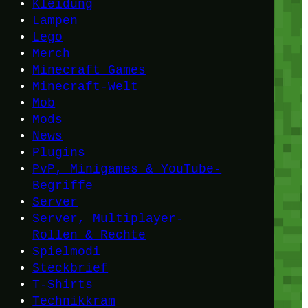
Kleidung
Lampen
Lego
Merch
Minecraft Games
Minecraft-Welt
Mob
Mods
News
Plugins
PvP, Minigames & YouTube-
Begriffe
Server
Server, Multiplayer-
Rollen & Rechte
Spielmodi
Steckbrief
T-Shirts
Technikkram