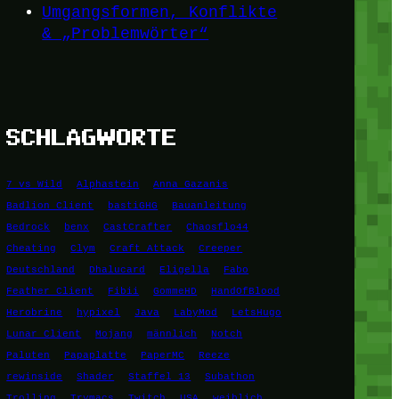
Umgangsformen, Konflikte
& „Problemwörter“
SCHLAGWORTE
7 vs Wild
Alphastein
Anna Gazanis
Badlion Client
bastiGHG
Bauanleitung
Bedrock
benx
CastCrafter
Chaosflo44
Cheating
Clym
Craft Attack
Creeper
Deutschland
Dhalucard
Eligella
Fabo
Feather Client
Fibii
GommeHD
HandOfBlood
Herobrine
hypixel
Java
LabyMod
LetsHugo
Lunar Client
Mojang
männlich
Notch
Paluten
Papaplatte
PaperMC
Reeze
rewinside
Shader
Staffel 13
Subathon
Trolling
Trymacs
Twitch
USA
weiblich