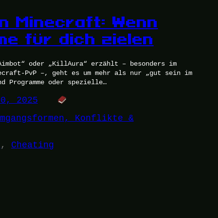
in Minecraft: Wenn
e für dich zielen
Aimbot“ oder „KillAura“ erzählt – besonders im
ecraft-PvP –, geht es um mehr als nur „gut sein im
nd Programme oder spezielle…
30, 2025
mgangsformen, Konflikte &
t
, 
Cheating