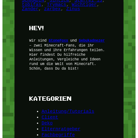
SCHRADIN
, 
Sintica
, 
Staffel 13
, 
tobifas
, 
Trymacs
, 
Wichtiger
, 
Zander
, 
zarbex
, 
Zinus
HEY!
Wir sind
StoneFoxx
und
Sebukadnezer
– zwei Minecraft-Fans, die ihr
Wissen und ihre Erfahrungen teilen.
Hier findest Du hilfreiche
Anleitungen, Vergleiche und Ideen
rund um die Welt von Minecraft.
Schön, dass Du da bist!
KATEGORIEN
Anleitung/Tutorials
Client
Deko
Elternratgeber
Fachbegriffe