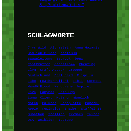
& „Problemwörter“
SCHLAGWORTE
7 vs Wild
Alphastein
Anna Gazanis
Badlion Client
bastiGHG
Bauanleitung
Bedrock
benx
CastCrafter
Chaosflo44
Cheating
Clym
Craft Attack
Creeper
Deutschland
Dhalucard
Eligella
Fabo
Feather Client
Fibii
GommeHD
HandOfBlood
Herobrine
hypixel
Java
LabyMod
LetsHugo
Lunar Client
Mojang
männlich
Notch
Paluten
Papaplatte
PaperMC
Reeze
rewinside
Shader
Staffel 13
Subathon
Trolling
Trymacs
Twitch
USA
weiblich
YouTube