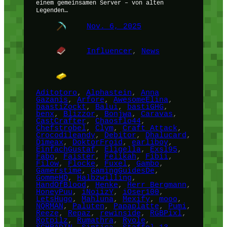
einem gemeinsamen Server – von alten
Legenden…
Nov. 6, 2025
Influencer
, 
News
Aditotoro
, 
Alphastein
, 
Anna
Gazanis
, 
Arfore
, 
AwesomeElina
, 
baastiZockt
, 
Balui
, 
bastiGHG
, 
benx
, 
Blizzor
, 
Bonjwa
, 
Caravas
, 
CastCrafter
, 
Chaosflo44
, 
Chefstrobel
, 
Clym
, 
Craft Attack
, 
Crocodileandy
, 
Debitor
, 
Dhalucard
, 
Dimeax
, 
DoktorFroid
, 
earliboy
, 
EinfachGustaf
, 
Eligella
, 
Exsl95
, 
Fabo
, 
Faister
, 
Felikah
, 
Fibii
, 
Filow
, 
Flocke
, 
Fuxel
, 
Gambo
, 
Gamerstime
, 
GamingGuidesDe
, 
GommeHD
, 
Halbzwilling
, 
HandOfBlood
, 
Henke
, 
Herr Bergmann
, 
HoneyPuu
, 
iNoiizY
, 
iOser100
, 
LetsHugo
, 
Mahluna
, 
Mexify
, 
mooo
, 
NQRMAN
, 
Paluten
, 
Papaplatte
, 
Pumi
, 
Reeze
, 
Repaz
, 
rewinside
, 
RGBPixl
, 
Rotpilz
, 
Rumathra
, 
Ryole
, 