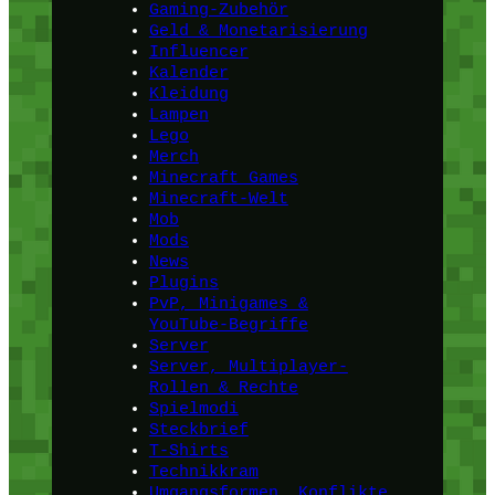
Gaming-Zubehör
Geld & Monetarisierung
Influencer
Kalender
Kleidung
Lampen
Lego
Merch
Minecraft Games
Minecraft-Welt
Mob
Mods
News
Plugins
PvP, Minigames &
YouTube-Begriffe
Server
Server, Multiplayer-
Rollen & Rechte
Spielmodi
Steckbrief
T-Shirts
Technikkram
Umgangsformen, Konflikte