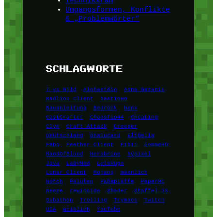
Technikkram
Umgangsformen, Konflikte
& „Problemwörter“
SCHLAGWORTE
7 vs Wild
Alphastein
Anna Gazanis
Badlion Client
bastiGHG
Bauanleitung
Bedrock
benx
CastCrafter
Chaosflo44
Cheating
Clym
Craft Attack
Creeper
Deutschland
Dhalucard
Eligella
Fabo
Feather Client
Fibii
GommeHD
HandOfBlood
Herobrine
hypixel
Java
LabyMod
LetsHugo
Lunar Client
Mojang
männlich
Notch
Paluten
Papaplatte
PaperMC
Reeze
rewinside
Shader
Staffel 13
Subathon
Trolling
Trymacs
Twitch
USA
weiblich
YouTube