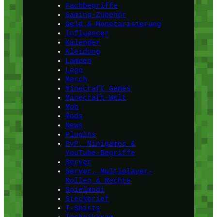
Fachbegriffe
Gaming-Zubehör
Geld & Monetarisierung
Influencer
Kalender
Kleidung
Lampen
Lego
Merch
Minecraft Games
Minecraft-Welt
Mob
Mods
News
Plugins
PvP, Minigames &
YouTube-Begriffe
Server
Server, Multiplayer-
Rollen & Rechte
Spielmodi
Steckbrief
T-Shirts