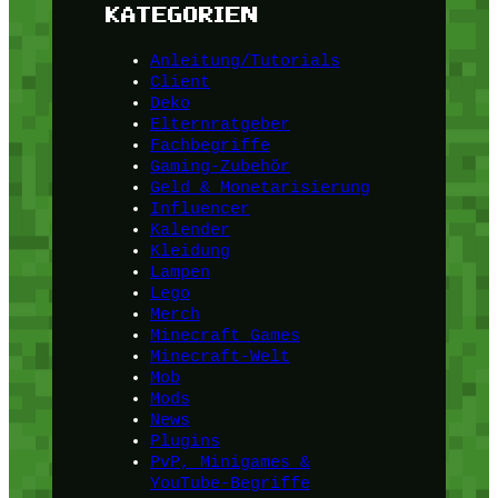
KATEGORIEN
Anleitung/Tutorials
Client
Deko
Elternratgeber
Fachbegriffe
Gaming-Zubehör
Geld & Monetarisierung
Influencer
Kalender
Kleidung
Lampen
Lego
Merch
Minecraft Games
Minecraft-Welt
Mob
Mods
News
Plugins
PvP, Minigames &
YouTube-Begriffe