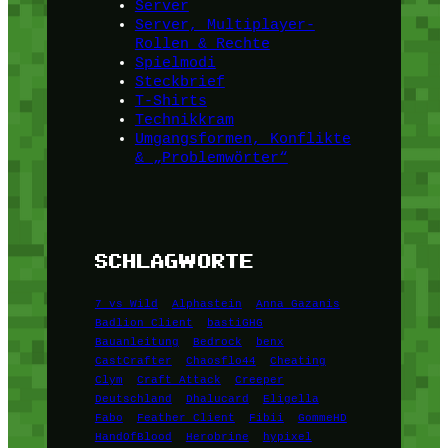
Server
Server, Multiplayer-
Rollen & Rechte
Spielmodi
Steckbrief
T-Shirts
Technikkram
Umgangsformen, Konflikte
& „Problemwörter“
SCHLAGWORTE
7 vs Wild
Alphastein
Anna Gazanis
Badlion Client
bastiGHG
Bauanleitung
Bedrock
benx
CastCrafter
Chaosflo44
Cheating
Clym
Craft Attack
Creeper
Deutschland
Dhalucard
Eligella
Fabo
Feather Client
Fibii
GommeHD
HandOfBlood
Herobrine
hypixel