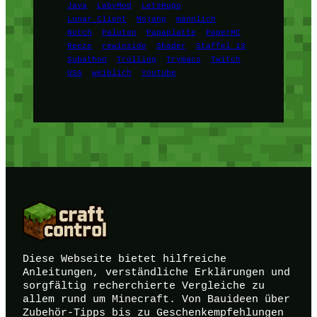
Java
LabyMod
LetsHugo
Lunar Client
Mojang
männlich
Notch
Paluten
Papaplatte
PaperMC
Reeze
rewinside
Shader
Staffel 13
Subathon
Trolling
Trymacs
Twitch
USA
weiblich
YouTube
Diese Webseite bietet hilfreiche
Anleitungen, verständliche Erklärungen und
sorgfältig recherchierte Vergleiche zu
allem rund um Minecraft. Von Bauideen über
Zubehör-Tipps bis zu Geschenkempfehlungen