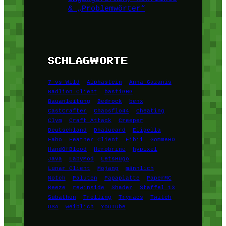
& „Problemwörter“
SCHLAGWORTE
7 vs Wild
Alphastein
Anna Gazanis
Badlion Client
bastiGHG
Bauanleitung
Bedrock
benx
CastCrafter
Chaosflo44
Cheating
Clym
Craft Attack
Creeper
Deutschland
Dhalucard
Eligella
Fabo
Feather Client
Fibii
GommeHD
HandOfBlood
Herobrine
hypixel
Java
LabyMod
LetsHugo
Lunar Client
Mojang
männlich
Notch
Paluten
Papaplatte
PaperMC
Reeze
rewinside
Shader
Staffel 13
Subathon
Trolling
Trymacs
Twitch
USA
weiblich
YouTube