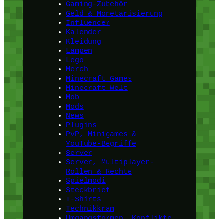
Gaming-Zubehör
Geld & Monetarisierung
Influencer
Kalender
Kleidung
Lampen
Lego
Merch
Minecraft Games
Minecraft-Welt
Mob
Mods
News
Plugins
PvP, Minigames &
YouTube-Begriffe
Server
Server, Multiplayer-
Rollen & Rechte
Spielmodi
Steckbrief
T-Shirts
Technikkram
Umgangsformen, Konflikte