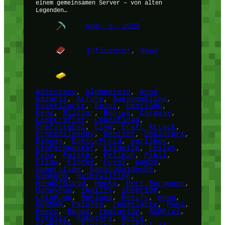
einem gemeinsamen Server – von alten
Legenden…
Nov. 6, 2025
Influencer
, 
News
Aditotoro
, 
Alphastein
, 
Anna
Gazanis
, 
Arfore
, 
AwesomeElina
, 
baastiZockt
, 
Balui
, 
bastiGHG
, 
benx
, 
Blizzor
, 
Bonjwa
, 
Caravas
, 
CastCrafter
, 
Chaosflo44
, 
Chefstrobel
, 
Clym
, 
Craft Attack
, 
Crocodileandy
, 
Debitor
, 
Dhalucard
, 
Dimeax
, 
DoktorFroid
, 
earliboy
, 
EinfachGustaf
, 
Eligella
, 
Exsl95
, 
Fabo
, 
Faister
, 
Felikah
, 
Fibii
, 
Filow
, 
Flocke
, 
Fuxel
, 
Gambo
, 
Gamerstime
, 
GamingGuidesDe
, 
GommeHD
, 
Halbzwilling
, 
HandOfBlood
, 
Henke
, 
Herr Bergmann
, 
HoneyPuu
, 
iNoiizY
, 
iOser100
, 
LetsHugo
, 
Mahluna
, 
Mexify
, 
mooo
, 
NQRMAN
, 
Paluten
, 
Papaplatte
, 
Pumi
, 
Reeze
, 
Repaz
, 
rewinside
, 
RGBPixl
, 
Rotpilz
, 
Rumathra
, 
Ryole
, 