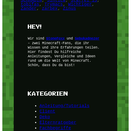
SCHRADIN
, 
Sintica
, 
Staffel 13
, 
tobifas
, 
Trymacs
, 
Wichtiger
, 
Zander
, 
zarbex
, 
Zinus
HEY!
Wir sind
StoneFoxx
und
Sebukadnezer
– zwei Minecraft-Fans, die ihr
Wissen und ihre Erfahrungen teilen.
Hier findest Du hilfreiche
Anleitungen, Vergleiche und Ideen
rund um die Welt von Minecraft.
Schön, dass Du da bist!
KATEGORIEN
Anleitung/Tutorials
Client
Deko
Elternratgeber
Fachbegriffe